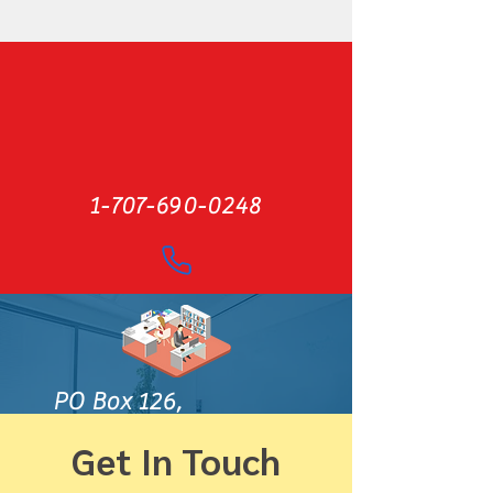
1-707-690-0248
PO Box 126,
Angwin, CA 94508,
Get In Touch
USA